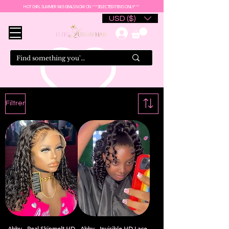
HOT GIRL SUMMER WIG DEALS NOW ON ***SELECTED ITEMS ONLY***
USD ($)
Filtrer
Abby - Real Skinmelt HD
Abby - Invisible HD Lace