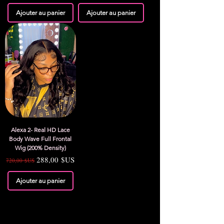
Ajouter au panier
Ajouter au panier
Alexa 2- Real HD Lace
Body Wave Full Frontal
Wig (200% Density)
Prix original
Prix promotionnel
288,00 $US
720,00 $US
Ajouter au panier