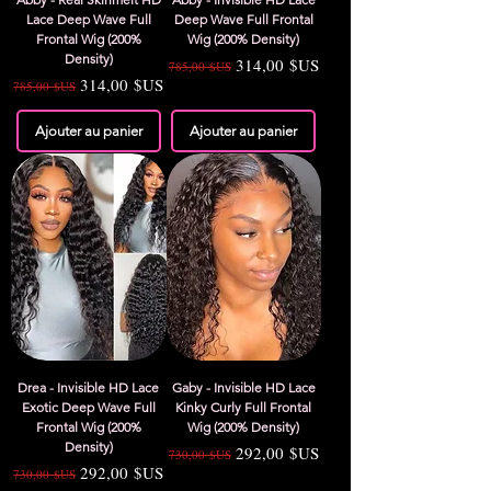
Lace Deep Wave Full
Deep Wave Full Frontal
Frontal Wig (200%
Wig (200% Density)
Density)
Prix original
Prix promotionnel
314,00 $US
785,00 $US
Prix original
Prix promotionnel
314,00 $US
785,00 $US
Ajouter au panier
Ajouter au panier
Drea - Invisible HD Lace
Gaby - Invisible HD Lace
Exotic Deep Wave Full
Kinky Curly Full Frontal
Frontal Wig (200%
Wig (200% Density)
Density)
Prix original
Prix promotionnel
292,00 $US
730,00 $US
Prix original
Prix promotionnel
292,00 $US
730,00 $US