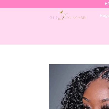
HO
Hoga