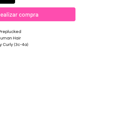
ealizar compra
 Preplucked
Human Hair
y Curly (3c-4a)