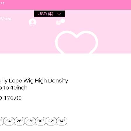
**
USD ($)
More
urly Lace Wig High Density
 to 40inch
Precio de oferta
 176.00
io
"
24"
26"
28"
30"
32"
34"