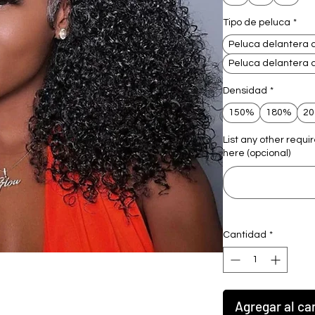
Tipo de peluca
*
Peluca delantera 
Peluca delantera 
Densidad
*
150%
180%
2
List any other requi
here (opcional)
Cantidad
*
Agregar al car