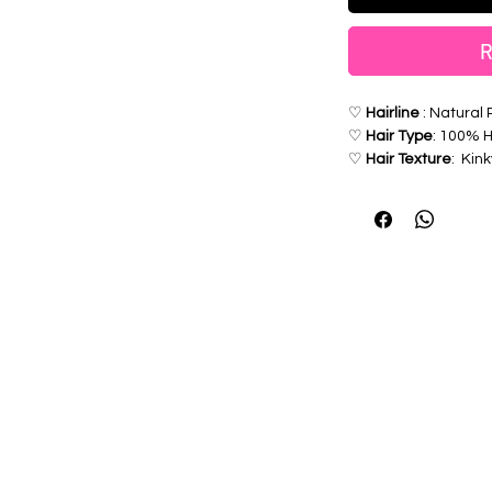
R
♡
Hairline
: Natural
♡
Hair Type
: 100% 
♡
Hair Texture
: Kink
♡
Hair Grade
: 12a