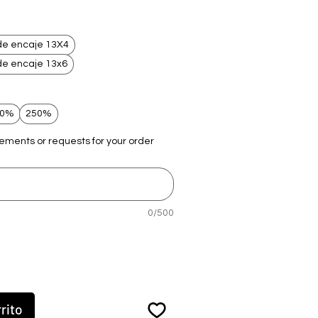
de encaje 13X4
de encaje 13x6
00%
250%
rements or requests for your order
0/500
rito