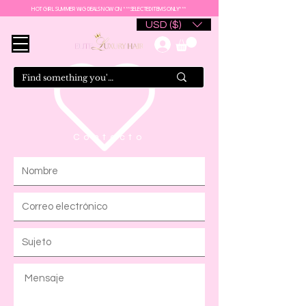
HOT GIRL SUMMER WIG DEALS NOW ON ***SELECTED ITEMS ONLY***
USD ($)
Contacto