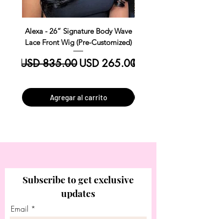
Alexa - 26” Signature Body Wave
Kim Straight Lace Closur
Lace Front Wig (Pre-Customized)
Customized Install R
Precio
Precio de oferta
Precio
USD 835.00
USD 265.00
USD 390.00
Agregar al carrito
Subscribe to get exclusive
updates
Email