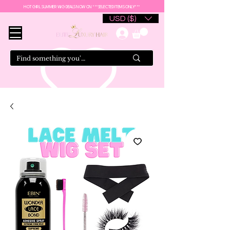
HOT GIRL SUMMER WIG DEALS NOW ON ***SELECTED ITEMS ONLY***
USD ($)